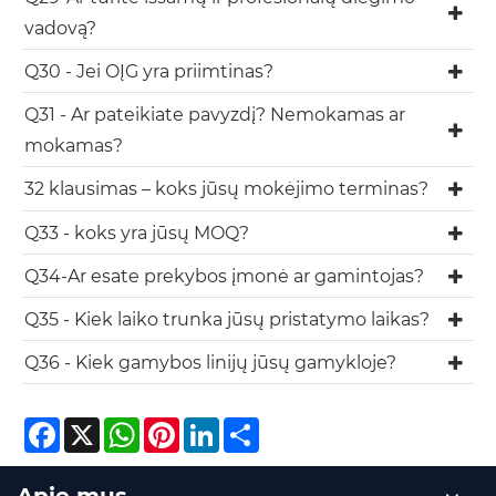
vadovą?
Q30 - Jei OĮG yra priimtinas?
Q31 - Ar pateikiate pavyzdį? Nemokamas ar
mokamas?
32 klausimas – koks jūsų mokėjimo terminas?
Q33 - koks yra jūsų MOQ?
Q34-Ar esate prekybos įmonė ar gamintojas?
Q35 - Kiek laiko trunka jūsų pristatymo laikas?
Q36 - Kiek gamybos linijų jūsų gamykloje?
Facebook
X
WhatsApp
Pinterest
LinkedIn
Share
Apie mus