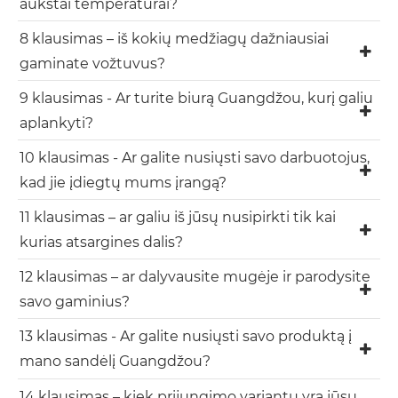
aukštai temperatūrai?
8 klausimas – iš kokių medžiagų dažniausiai
gaminate vožtuvus?
9 klausimas - Ar turite biurą Guangdžou, kurį galiu
aplankyti?
10 klausimas - Ar galite nusiųsti savo darbuotojus,
kad jie įdiegtų mums įrangą?
11 klausimas – ar galiu iš jūsų nusipirkti tik kai
kurias atsargines dalis?
12 klausimas – ar dalyvausite mugėje ir parodysite
savo gaminius?
13 klausimas - Ar galite nusiųsti savo produktą į
mano sandėlį Guangdžou?
14 klausimas – kiek prijungimo variantų yra jūsų