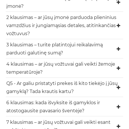
įmonė?
2 klausimas – ar jūsų įmonė parduoda plieninius
vamzdžius ir jungiamąsias detales, atitinkančias
vožtuvus?
3 klausimas – turite platintojui reikalavimą
parduoti galutinę sumą?
4 klausimas – ar jūsų vožtuvai gali veikti žemoje
temperatūroje?
Q5 - Ar galiu pristatyti prekes iš kito tiekėjo į jūsų
gamyklą? Tada krautis kartu?
6 klausimas: kada išvyksite iš gamyklos ir
atostogausite pavasario šventėje?
7 klausimas – ar jūsų vožtuvai gali veikti esant