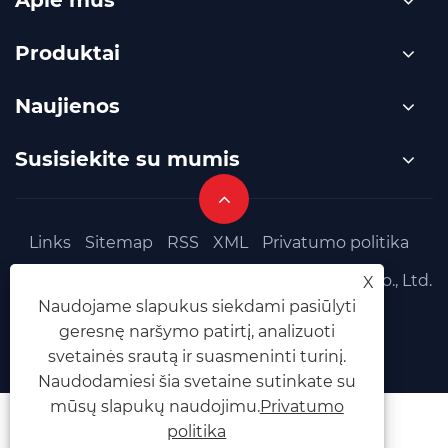
Produktai
Naujienos
Susisiekite su mumis
Links
Sitemap
RSS
XML
Privatumo politika
Autoriaus teisės © 2025 Foshan Jinqiu Valve Co., Ltd.
X
Naudojame slapukus siekdami pasiūlyti
Visos teisės saugomos.
geresnę naršymo patirtį, analizuoti
svetainės srautą ir suasmeninti turinį.
Naudodamiesi šia svetaine sutinkate su
mūsų slapukų naudojimu.
Privatumo
politika