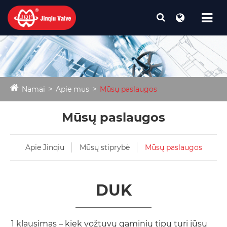
Namai
Apie mus
Mūsų paslaugos
Mūsų paslaugos
Apie Jinqiu
Mūsų stiprybė
Mūsų paslaugos
DUK
1 klausimas – kiek vožtuvų gaminių tipų turi jūsų