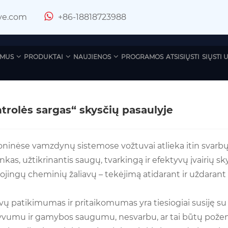
ve.com
+86-18818723988
 MUS
PRODUKTAI
NAUJIENOS
PROGRAMOS
ATSISIŲSTI
SIŲSTI
trolės sargas“ skysčių pasaulyje
inėse vamzdynų sistemose vožtuvai atlieka itin svarbų va
inkas, užtikrinantis saugų, tvarkingą ir efektyvų įvairių sk
vojingų cheminių žaliavų – tekėjimą atidarant ir uždaran
ų patikimumas ir pritaikomumas yra tiesiogiai susiję su 
yvumu ir gamybos saugumu, nesvarbu, ar tai būtų požemi