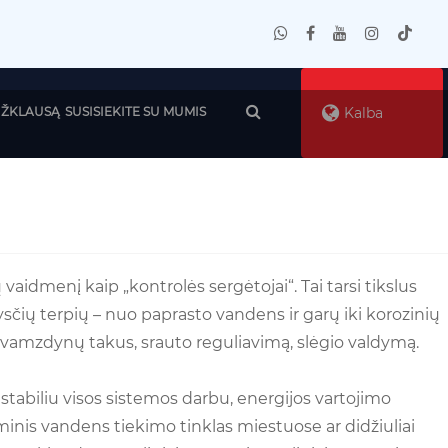
 UŽKLAUSĄ
SUSISIEKITE SU MUMIS
Kalba
idmenį kaip „kontrolės sergėtojai“. Tai tarsi tikslus
ysčių terpių – nuo ​​paprasto vandens ir garų iki korozinių
t vamzdynų takus, srauto reguliavimą, slėgio valdymą.
stabiliu visos sistemos darbu, energijos vartojimo
nis vandens tiekimo tinklas miestuose ar didžiuliai