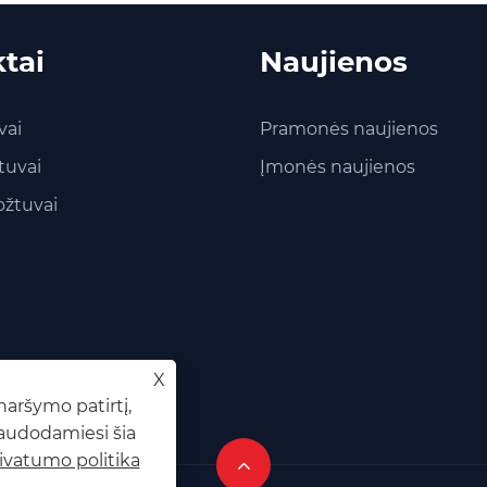
tai
Naujienos
vai
Pramonės naujienos
tuvai
Įmonės naujienos
ožtuvai
X
aršymo patirtį,
Naudodamiesi šia
ivatumo politika