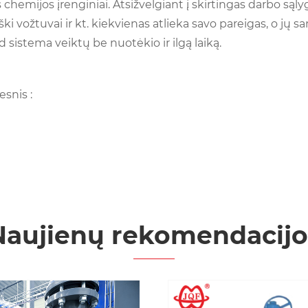
 chemijos įrenginiai. Atsižvelgiant į skirtingas darbo sąlyg
ški vožtuvai ir kt. kiekvienas atlieka savo pareigas, o jų 
ad sistema veiktų be nuotėkio ir ilgą laiką.
snis :
Naujienų rekomendacijo