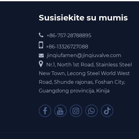
Susisiekite su mumis
+86-757-28788895
+86-13326727088
jinqiufamen@jinqiuvalve.com
Nr.1, North 1st Road, Stainless Steel
New Town, Lecong Steel World West
Road, Shunde rajonas, Foshan City,
Guangdong provincija, Kinija