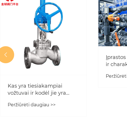

Įprastos
ir chara
Peržiūrėt
Kas yra tiesiakampiai
vožtuvai ir kodėl jie yra
svarbūs pramoninio srauto
Peržiūrėti daugiau >>
valdymui