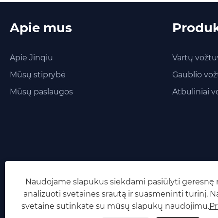
Apie mus
Produk
Apie Jinqiu
Vartų vožtu
Mūsų stiprybė
Gaublio vož
Mūsų paslaugos
Atbuliniai v
Naudojame slapukus siekdami pasiūlyti geresnę n
analizuoti svetainės srautą ir suasmeninti turinį. 
svetaine sutinkate su mūsų slapukų naudojimu.
Pr