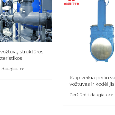
 vožtuvų struktūros
kteristikos
i daugiau >>
Kaip veikia peilio v
vožtuvas ir kodėl ji
srutoms ir abrazyv
Peržiūrėti daugiau >>
reikmėms