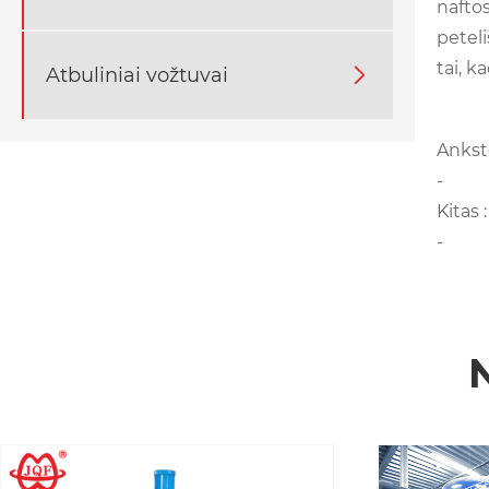
naftos
peteli
tai, k
Atbuliniai vožtuvai

Ankste
-
Kitas :
-