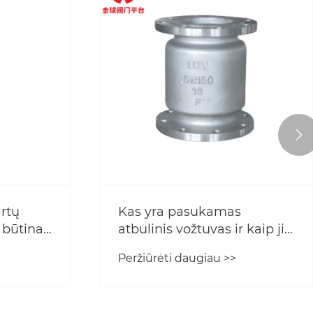

artų
Kas yra pasukamas
s būtinas
atbulinis vožtuvas ir kaip jis
inėms
veikia pramoninėse
Peržiūrėti daugiau >>
vamzdynų sistemose