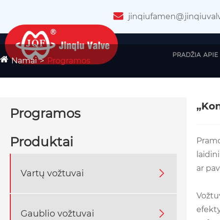
jinqiufamen@jinqiuval
PRADŽIA
APIE
Namai
Programos
„Kon
Programos
Produktai
Pramon
laidin
ar pa
Vartų vožtuvai

Vožtuv
efekt
Gaublio vožtuvai
