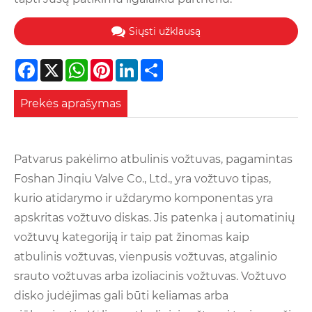
Siųsti užklausą
Facebook
X
WhatsApp
Pinterest
LinkedIn
Share
Prekės aprašymas
Patvarus pakėlimo atbulinis vožtuvas, pagamintas
Foshan Jinqiu Valve Co., Ltd., yra vožtuvo tipas,
kurio atidarymo ir uždarymo komponentas yra
apskritas vožtuvo diskas. Jis patenka į automatinių
vožtuvų kategoriją ir taip pat žinomas kaip
atbulinis vožtuvas, vienpusis vožtuvas, atgalinio
srauto vožtuvas arba izoliacinis vožtuvas. Vožtuvo
disko judėjimas gali būti keliamas arba