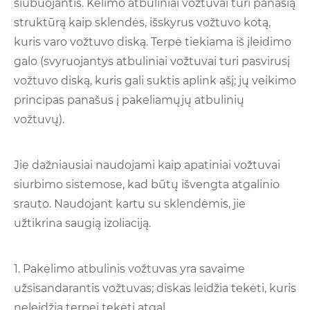
siūbuojantis. Kėlimo atbuliniai vožtuvai turi panašią
struktūrą kaip sklendės, išskyrus vožtuvo kotą,
kuris varo vožtuvo diską. Terpė tiekiama iš įleidimo
galo (svyruojantys atbuliniai vožtuvai turi pasvirusį
vožtuvo diską, kuris gali suktis aplink ašį; jų veikimo
principas panašus į pakeliamųjų atbulinių
vožtuvų).
Jie dažniausiai naudojami kaip apatiniai vožtuvai
siurbimo sistemose, kad būtų išvengta atgalinio
srauto. Naudojant kartu su sklendėmis, jie
užtikrina saugią izoliaciją.
1. Pakėlimo atbulinis vožtuvas yra savaime
užsisandarantis vožtuvas; diskas leidžia tekėti, kuris
neleidžia terpei tekėti atgal.